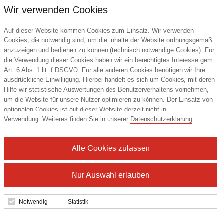
Wir verwenden Cookies
Auf dieser Website kommen Cookies zum Einsatz. Wir verwenden
Cookies, die notwendig sind, um die Inhalte der Website ordnungsgemäß
anzuzeigen und bedienen zu können (technisch notwendige Cookies). Für
die Verwendung dieser Cookies haben wir ein berechtigtes Interesse gem.
Art. 6 Abs. 1 lit. f DSGVO. Für alle anderen Cookies benötigen wir Ihre
ausdrückliche Einwilligung. Hierbei handelt es sich um Cookies, mit deren
Hilfe wir statistische Auswertungen des Benutzerverhaltens vornehmen,
um die Website für unsere Nutzer optimieren zu können. Der Einsatz von
Haftnotizblock Memo-Card Format klein
optionalen Cookies ist auf dieser Website derzeit nicht in
Karton-Umschlag, Haftzettel-Gestaltung
Verwendung. Weiteres finden Sie in unserer
Datenschutzerklärung
.
weiß, Umschlag-Oberfläche glänzend
Alle Cookies zulassen
0,54 €
ab
Nur Auswahl erlauben
Mindestbestellmenge: 100 Stk.
Notwendig
Statistik
Details