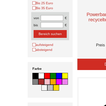
Bis 25 Euro
Bis 35 Euro
Powerba
von
€
recycel
bis
€
Bereich suchen
aufsteigend
Preis
absteigend
Farbe