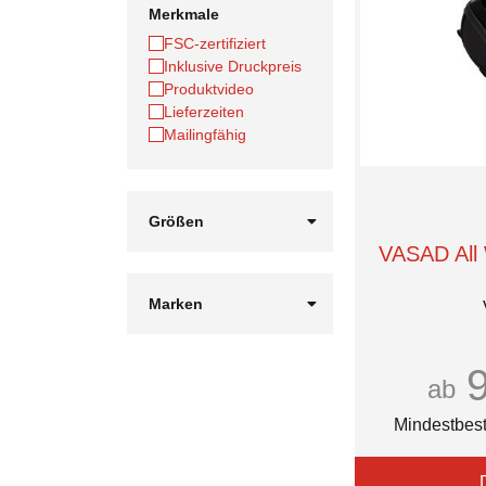
Merkmale
FSC-zertifiziert
Inklusive Druckpreis
Produktvideo
Lieferzeiten
Mailingfähig
Größen
10 Watt
VASAD All
15 Watt
4.000 mAh
Marken
4.400 mAh
Aqiila
5 Watt
Case Logic
5.200 mAh
Coollux
ab
6.000 mAh
EUROSTYLE
Fresh 'n Rebel
Mindestbest
GP
Herschel