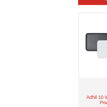
Moleskine
Sitecom
Tekiō®
Thule
Unbranded
Vasad
Xoopar
Xtorm
matho®
Adhil 10
Po