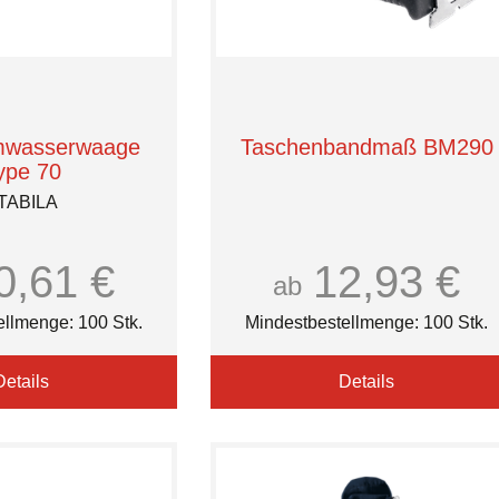
mwasserwaage
Taschenbandmaß BM290
ype 70
TABILA
0,61 €
12,93 €
ab
ellmenge: 100 Stk.
Mindestbestellmenge: 100 Stk.
Details
Details