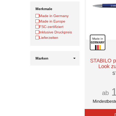
Merkmale
Made in Germany
Made in Europe
FSC-zertifiziert
Inklusive Druckpreis
Lieferzeiten
Marken
STABILO pr
Faber-Castell
Look z
STABILA
S
STABILO
Stabilo
reisenthel
ab
Mindestbest