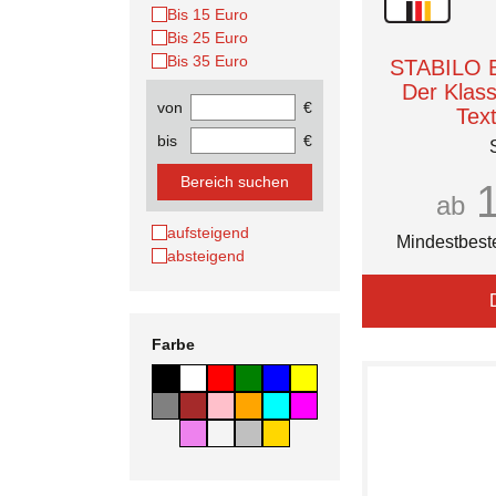
Bis 15 Euro
Bis 25 Euro
Bis 35 Euro
STABILO B
Der Klass
von
€
Tex
bis
€
Bereich suchen
ab
aufsteigend
Mindestbest
absteigend
Farbe