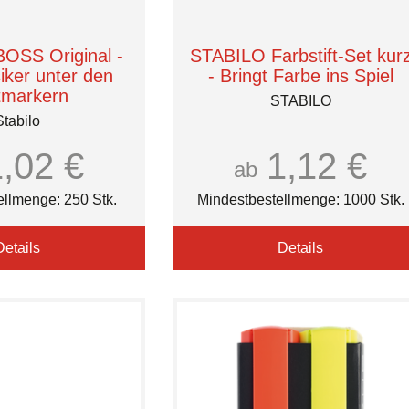
OSS Original -
STABILO Farbstift-Set kur
iker unter den
- Bringt Farbe ins Spiel
tmarkern
STABILO
Stabilo
1,02 €
1,12 €
ab
ellmenge: 250 Stk.
Mindestbestellmenge: 1000 Stk.
Details
Details