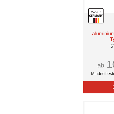
Aluminiu
T
S
1
ab
Mindestbest